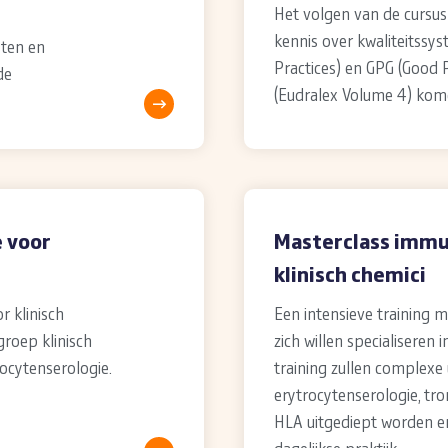
Het volgen van de cursus
kennis over kwaliteitssy
sten en
Practices) en GPG (Good P
de
(Eudralex Volume 4) kome
e voor
Masterclass imm
klinisch chemici
r klinisch
Een intensieve training m
groep klinisch
zich willen specialiseren
rocytenserologie.
training zullen complexe
erytrocytenserologie, tr
HLA uitgediept worden e