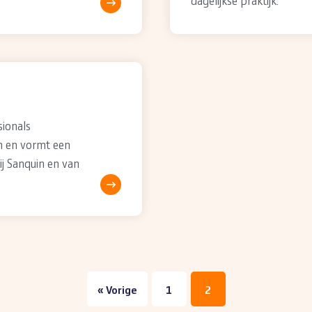
dagelijkse praktijk.
sionals
n en vormt een
ij Sanquin en van
« Vorige
1
2