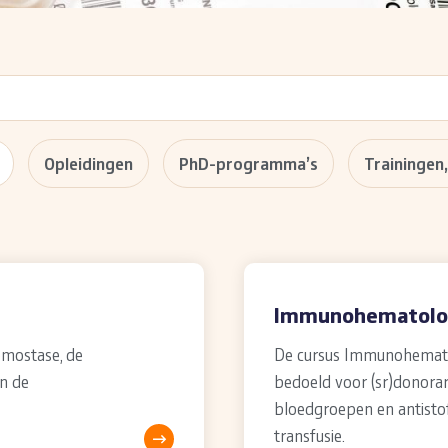
Opleidingen
PhD-programma’s
Trainingen
Immunohematologi
emostase, de
De cursus Immunohematolo
en de
bedoeld voor (sr)donorar
bloedgroepen en antisto
transfusie.