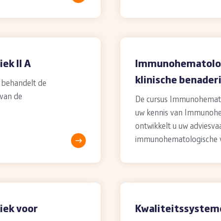
k II A
Immunohematologi
klinische benader
 behandelt de
 van de
De cursus Immunohematol
uw kennis van Immunohem
ontwikkelt u uw adviesva
immunohematologische v
iek voor
Kwaliteitssystem