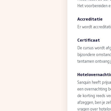
Het voorbereiden e
Accreditatie
Er wordt accreditat
Certificaat
De cursus wordt afg
bijzondere omstandi
tentamen ontvang je
Hotelovernachti
Sanquin heeft pri
een overnachting bo
de korting reeds ve
afzeggen, ben je ze
vragen over hotelo