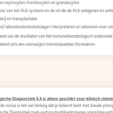
gen erytrocyten, trombocyten en granulocyten
nis van het HLA-systeem en de rol die de HLA-antigenen en antis
ties) en transplantatie
xe) laboratoriumtestuitslagen interpreteren en adviseren over v
hand van de resultaten van het immunohematologisch onderzoek
lend arts een overwogen transfusieadvies formuleren
sche Diagnostiek II A
is alleen geschikt
voor klinisch chemic
e cursus is het van belang dat je bekend bent met basale princ
he Diagnostiek zoals erytrocytenbloedgroepen, irregulaire anti