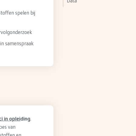
Data
toffen spelen bij
ervolgonderzoek
 in samenspraak
i in oplei
ding
.
ipes van
stoffen en