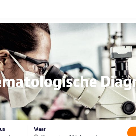
atologische Diagno
sus
Waar