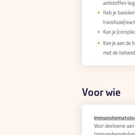
antistoffen te
Heb je basisken
transfusie(reac
Kan je (comple
Kan je aan de 
met de behande
Voor wie
Immunohematologi
Voor deelname aan d
Immunohematologisc