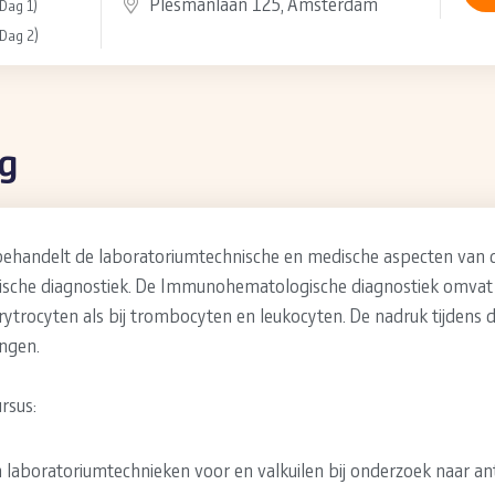
Plesmanlaan 125, Amsterdam
(Dag 1)
(Dag 2)
ng
 behandelt de laboratoriumtechnische en medische aspecten van 
che diagnostiek. De Immunohematologische diagnostiek omvat
rytrocyten als bij trombocyten en leukocyten. De nadruk tijdens d
ingen.
rsus:
in laboratoriumtechnieken voor en valkuilen bij onderzoek naar a