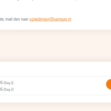
tie, mail dan naar
opleidingen@sanquin.nl
26
(Dag 1)
26
(Dag 2)