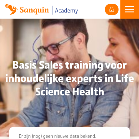
Skip
naar
content
Basis Sales training voor
inhoudelijke experts in Life
Science Health
Er zijn (nog) geen nieuwe data bekend.