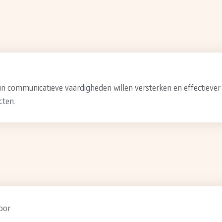
hun communicatieve vaardigheden willen versterken en effectieve
cten.
oor