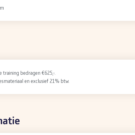
am
 training bedragen €625,-.
f lesmateriaal en exclusief 21% btw.
matie