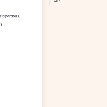
Data
ekspartners.
t.