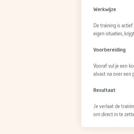
Werkwijze
De training is actie
eigen situaties, kri
Voorbereiding
Vooraf vul je een k
alvast na over een p
Resultaat
Je verlaat de train
om direct in te zet