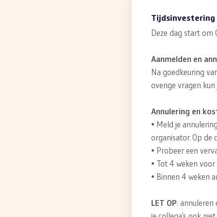
Tijdsinvestering
Deze dag start om 0
Aanmelden en ann
Na goedkeuring van 
overige vragen kun
Annulering en kos
• Meld je annulerin
organisator. Op de d
• Probeer een verva
• Tot 4 weken voor 
• Binnen 4 weken a
LET OP
: annuleren
je collega’s ook nie