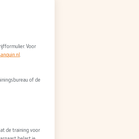
jfformulier. Voor
anquin.nl
.
ainingsbureau of de
t de training voor
arnaast belast je