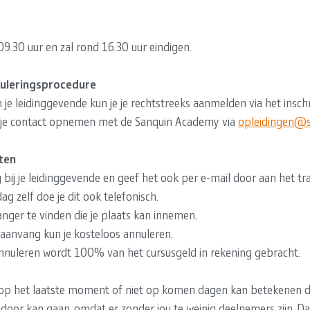
9.30 uur en zal rond 16.30 uur eindigen.
uleringsprocedure
je leidinggevende kun je je rechtstreeks aanmelden via het inschri
 je contact opnemen met de Sanquin Academy via
opleidingen@s
ten
g bij je leidinggevende en geef het ook per e-mail door aan het tr
ag zelf doe je dit ook telefonisch.
nger te vinden die je plaats kan innemen.
aanvang kun je kosteloos annuleren.
nnuleren wordt 100% van het cursusgeld in rekening gebracht.
 op het laatste moment of niet op komen dagen kan betekenen da
t door kan gaan, omdat er zonder jou te weinig deelnemers zijn. Da